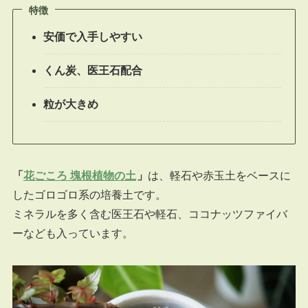
特徴
安価で入手しやすい
くん炭、医王石配合
粒が大きめ
「
花ごころ 塊根植物の土
」
は、軽石や赤玉土をベースに
したゴロゴロ系の培養土です。
ミネラルを多く含む医王石や軽石、ココナッツファイバ
ーなども入っています。