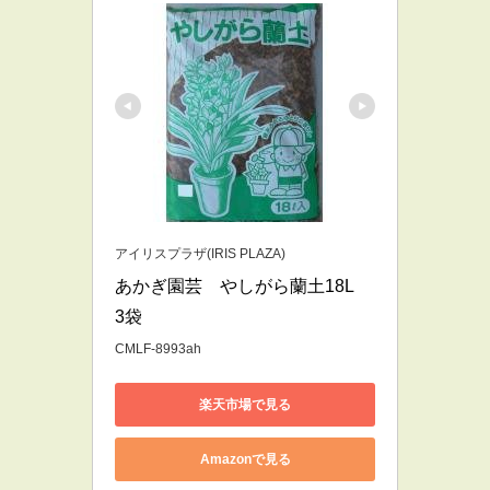
アイリスプラザ(IRIS PLAZA)
あかぎ園芸　やしがら蘭土18L　
3袋
CMLF-8993ah
楽天市場で見る
Amazonで見る