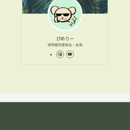
ぴめりー
植物普及委員会・会長