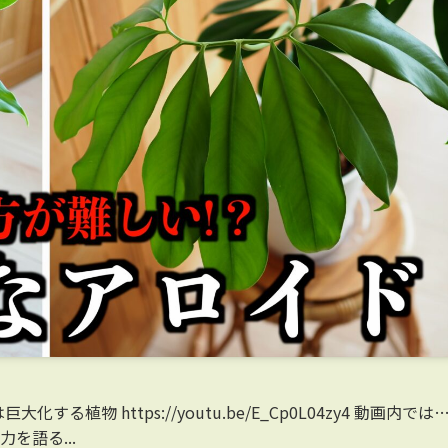
る植物 https://youtu.be/E_Cp0L04zy4 動画内では
を語る...